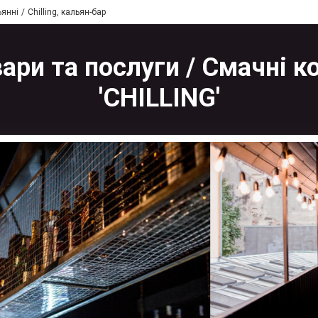
янні
Chilling, кальян-бар
овари та послуги / Смачні
'CHILLING'