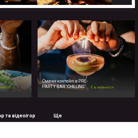
Смачні коктейлі в PRE-
PARTY BAR 'CHILLING'
вності
Є в наявності
ор та відеоігор
Ще