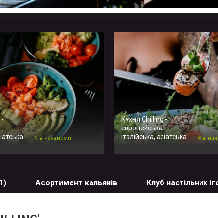
 -
Кухня Chilling -
,
європейська,
зіатська
італійська, азіатська
Є в наявності
Є в ная
1)
Асортимент кальянів
Клуб настільних іг