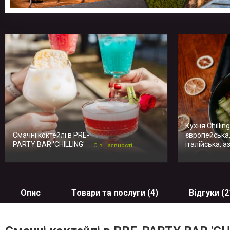
Кухня Chilling
Смачні коктейлі в PRE-
європейська
PARTY BAR 'CHILLING'
італійська, а
Є в наявності
Опис
Товари та послуги (4)
Відгуки (2