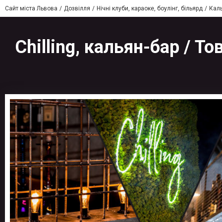
Сайт міста Львова
Дозвілля
Нічні клуби, караоке, боулінг, більярд
Каль
Chilling, кальян-бар / Т