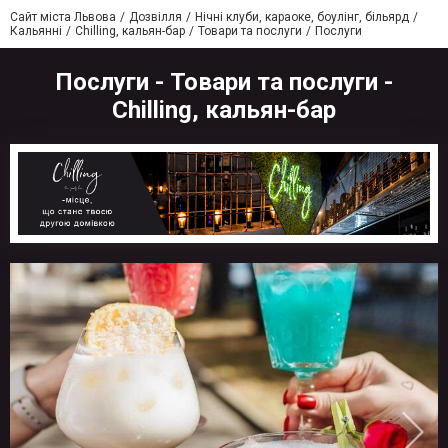
Сайт міста Львова
Дозвілля
Нічні клуби, караоке, боулінг, більярд
Кальянні
Chilling, кальян-бар
Товари та послуги
Послуги
Послуги - Товари та послуги -
Chilling, кальян-бар